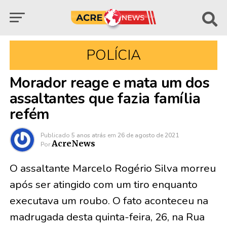
POLÍCIA
Morador reage e mata um dos
assaltantes que fazia família
refém
Publicado
5 anos atrás
em
26 de agosto de 2021
AcreNews
Por
O assaltante Marcelo Rogério Silva morreu
após ser atingido com um tiro enquanto
executava um roubo. O fato aconteceu na
madrugada desta quinta-feira, 26, na Rua