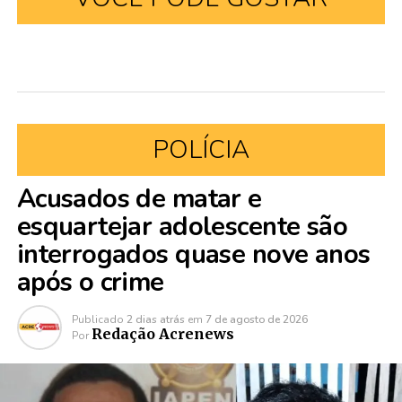
POLÍCIA
Acusados de matar e
esquartejar adolescente são
interrogados quase nove anos
após o crime
Publicado
2 dias atrás
em
7 de agosto de 2026
Redação Acrenews
Por