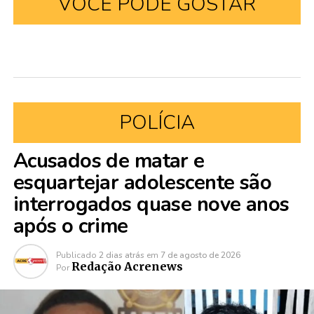
VOCÊ PODE GOSTAR
POLÍCIA
Acusados de matar e
esquartejar adolescente são
interrogados quase nove anos
após o crime
Publicado
2 dias atrás
em
7 de agosto de 2026
Redação Acrenews
Por