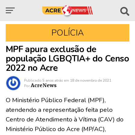
POLÍCIA
MPF apura exclusão de
população LGBQTIA+ do Censo
2022 no Acre
Publicado
5 anos atrás
em
18 de novembro de 2021
AcreNews
Por
O Ministério Público Federal (MPF),
atendendo a representação feita pelo
Centro de Atendimento à Vítima (CAV) do
Ministério Público do Acre (MP/AC),