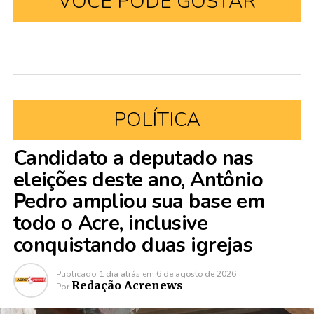
VOCÊ PODE GOSTAR
POLÍTICA
Candidato a deputado nas
eleições deste ano, Antônio
Pedro ampliou sua base em
todo o Acre, inclusive
conquistando duas igrejas
Publicado
1 dia atrás
em
6 de agosto de 2026
Redação Acrenews
Por