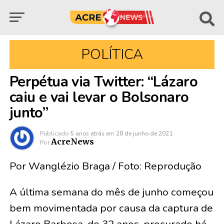
POLÍTICA
Perpétua via Twitter: “Lázaro
caiu e vai levar o Bolsonaro
junto”
Publicado
5 anos atrás
em
28 de junho de 2021
AcreNews
Por
Por Wanglézio Braga / Foto: Reprodução
A última semana do mês de junho começou
bem movimentada por causa da captura de