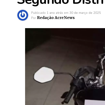
Publicado
1 ano atrás
em
30 de março de 2025
Redação AcreNews
Por