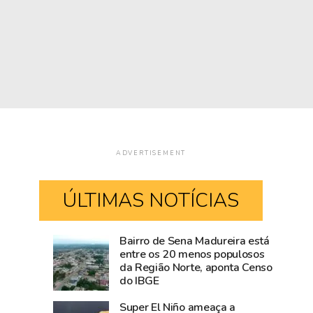
ADVERTISEMENT
ÚLTIMAS NOTÍCIAS
Bairro de Sena Madureira está
Blog
Visitantes
entre os 20 menos populosos
da Região Norte, aponta Censo
do
tiram
do IBGE
Accioly:
proveito
Tarauacá
do
Super El Niño ameaça a