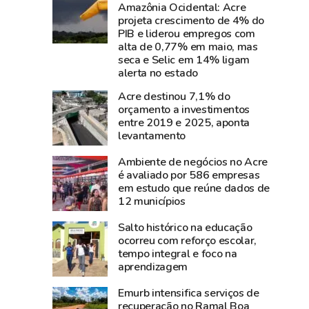
perde
parque
Amazônia Ocidental: Acre
projeta crescimento de 4% do
Carlos
de
PIB e liderou empregos com
Pinto,
diversão
alta de 0,77% em maio, mas
criador
da
seca e Selic em 14% ligam
do
Expoacre;
alerta no estado
Shampoo
entre
Acre destinou 7,1% do
Esperança
frequentadores,
orçamento a investimentos
e
crianças,
entre 2019 e 2025, aponta
levantamento
símbolo
jovens
do
e
Ambiente de negócios no Acre
empreendedorismo
adultos
é avaliado por 586 empresas
amazônico
em estudo que reúne dados de
12 municípios
Salto histórico na educação
ocorreu com reforço escolar,
tempo integral e foco na
aprendizagem
Emurb intensifica serviços de
recuperação no Ramal Boa