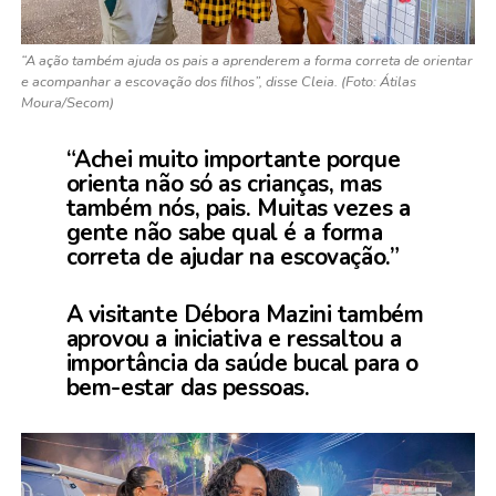
“A ação também ajuda os pais a aprenderem a forma correta de orientar
e acompanhar a escovação dos filhos”, disse Cleia. (Foto: Átilas
Moura/Secom)
“Achei muito importante porque
orienta não só as crianças, mas
também nós, pais. Muitas vezes a
gente não sabe qual é a forma
correta de ajudar na escovação.”
A visitante Débora Mazini também
aprovou a iniciativa e ressaltou a
importância da saúde bucal para o
bem-estar das pessoas.