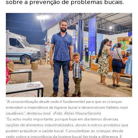
sobre a prevenção de problemas bucais.
“A conscientização desde cedo é fundamental para que as crianças
entendam a importância da higiene bucal e desenvolvam hábitos mais
saudáveis”, destacou José. (Foto: Átilas Moura/Secom)
“Eu acho muito importante, porque hoje em dia temos diversas
opções de alimentos industrializados, doces e outros produtos que
podem prejudicar a saúde bucal. Conscientizar as crianças desde
cedo sobre a importância da higiene bucal faz toda a diferença. E