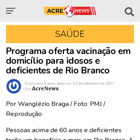
SAÚDE
Programa oferta vacinação em
domicílio para idosos e
deficientes de Rio Branco
Publicado
5 anos atrás
em
14 de setembro de 2021
AcreNews
Por
Por Wanglézio Braga / Foto: PMJ /
Reprodução
Pessoas acima de 60 anos e deficientes