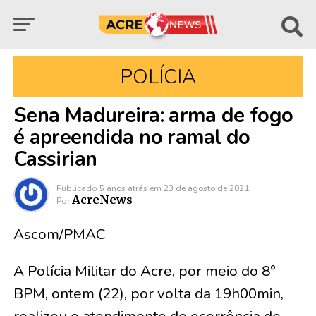
POLÍCIA
Sena Madureira: arma de fogo
é apreendida no ramal do
Cassirian
Publicado
5 anos atrás
em
23 de agosto de 2021
AcreNews
Por
Ascom/PMAC
A Polícia Militar do Acre, por meio do 8°
BPM, ontem (22), por volta da 19h00min,