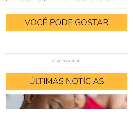
VOCÊ PODE GOSTAR
POLÍCIA
Justiça nega liminar de habeas
corpus e mantém prisão de
jovem preso com fuzil em Rio
Branco
Publicado
1 dia atrás
em
5 de agosto de 2026