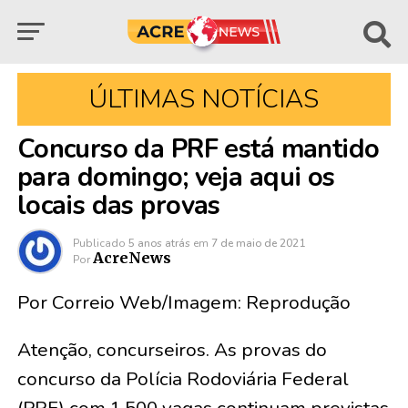
ÚLTIMAS NOTÍCIAS
Concurso da PRF está mantido
para domingo; veja aqui os
locais das provas
Publicado
5 anos atrás
em
7 de maio de 2021
AcreNews
Por
Por Correio Web/Imagem: Reprodução
Atenção, concurseiros. As provas do
concurso da Polícia Rodoviária Federal