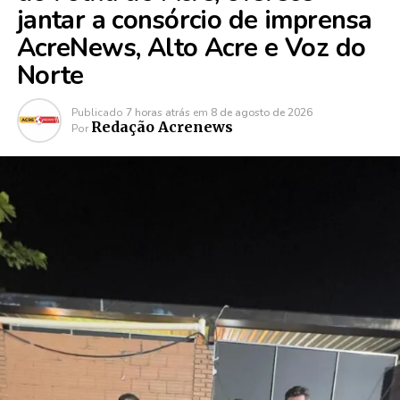
jantar a consórcio de imprensa
AcreNews, Alto Acre e Voz do
Norte
Publicado
7 horas atrás
em
8 de agosto de 2026
Redação Acrenews
Por