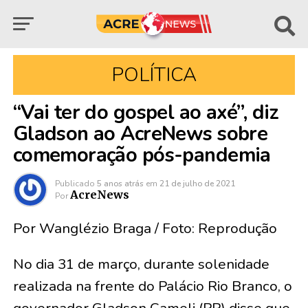
POLÍTICA
“Vai ter do gospel ao axé”, diz
Gladson ao AcreNews sobre
comemoração pós-pandemia
Publicado
5 anos atrás
em
21 de julho de 2021
AcreNews
Por
Por Wanglézio Braga / Foto: Reprodução
No dia 31 de março, durante solenidade
realizada na frente do Palácio Rio Branco, o