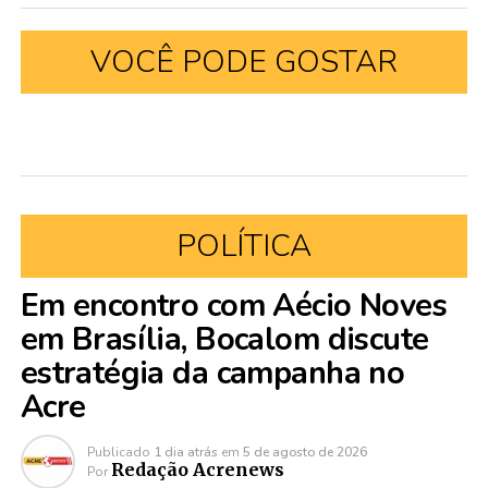
VOCÊ PODE GOSTAR
POLÍTICA
Em encontro com Aécio Noves
em Brasília, Bocalom discute
estratégia da campanha no
Acre
Publicado
1 dia atrás
em
5 de agosto de 2026
Redação Acrenews
Por