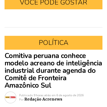
VOCÊ PODE GOSTAR
POLÍTICA
Comitiva peruana conhece
modelo acreano de inteligência
industrial durante agenda do
Comitê de Fronteira
Amazônico Sul
Publicado
9 horas atrás
em
6 de agosto de 2026
Redação Acrenews
Por