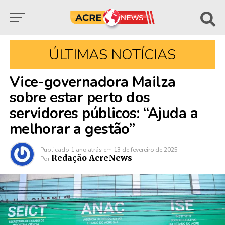
ÚLTIMAS NOTÍCIAS
Vice-governadora Mailza
sobre estar perto dos
servidores públicos: “Ajuda a
melhorar a gestão”
Publicado
1 ano atrás
em
13 de fevereiro de 2025
Redação AcreNews
Por