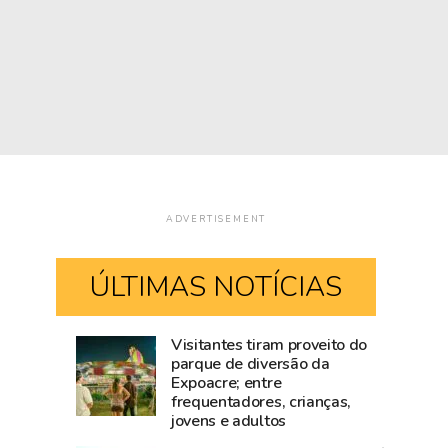
ADVERTISEMENT
ÚLTIMAS NOTÍCIAS
Visitantes tiram proveito do
Mailza
Blog
parque de diversão da
Expoacre; entre
tieta
do
frequentadores, crianças,
Ana
Accioly:
jovens e adultos
Castela
Tarauacá