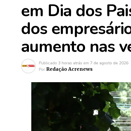
em Dia dos Pai
dos empresári
aumento nas v
Publicado
3 horas atrás
em
7 de agosto de 2026
Redação Acrenews
Por