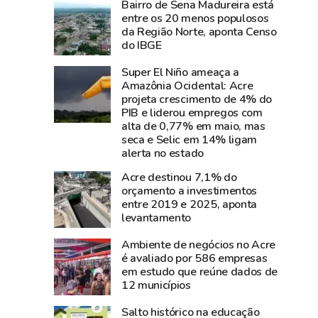
Bairro de Sena Madureira está
e
perde
entre os 20 menos populosos
diz
Carlos
da Região Norte, aponta Censo
que
Pinto,
do IBGE
show
criador
Super El Niño ameaça a
da
do
Amazônia Ocidental: Acre
cantora
Shampoo
projeta crescimento de 4% do
foi
Esperança
PIB e liderou empregos com
um
e
alta de 0,77% em maio, mas
seca e Selic em 14% ligam
dos
símbolo
alerta no estado
grandes
do
sucesso
empreendedorismo
Acre destinou 7,1% do
orçamento a investimentos
da
amazônico
entre 2019 e 2025, aponta
Expoacre
levantamento
2026
Ambiente de negócios no Acre
é avaliado por 586 empresas
em estudo que reúne dados de
12 municípios
Salto histórico na educação