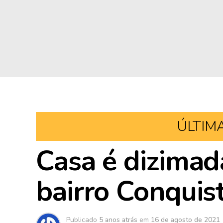
ÚLTIM
Casa é dizimad
bairro Conquis
Publicado
5 anos atrás
em
16 de agosto de 2021