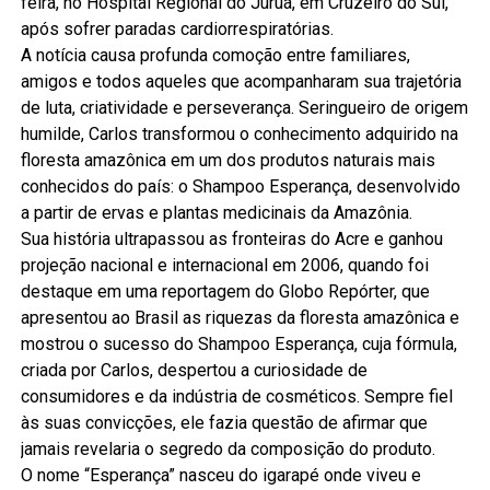
feira, no Hospital Regional do Juruá, em Cruzeiro do Sul,
após sofrer paradas cardiorrespiratórias.
A notícia causa profunda comoção entre familiares,
amigos e todos aqueles que acompanharam sua trajetória
de luta, criatividade e perseverança. Seringueiro de origem
humilde, Carlos transformou o conhecimento adquirido na
floresta amazônica em um dos produtos naturais mais
conhecidos do país: o Shampoo Esperança, desenvolvido
a partir de ervas e plantas medicinais da Amazônia.
Sua história ultrapassou as fronteiras do Acre e ganhou
projeção nacional e internacional em 2006, quando foi
destaque em uma reportagem do Globo Repórter, que
apresentou ao Brasil as riquezas da floresta amazônica e
mostrou o sucesso do Shampoo Esperança, cuja fórmula,
criada por Carlos, despertou a curiosidade de
consumidores e da indústria de cosméticos. Sempre fiel
às suas convicções, ele fazia questão de afirmar que
jamais revelaria o segredo da composição do produto.
O nome “Esperança” nasceu do igarapé onde viveu e