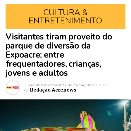
CULTURA &
ENTRETENIMENTO
Visitantes tiram proveito do
parque de diversão da
Expoacre; entre
frequentadores, crianças,
jovens e adultos
Publicado
6 minutos atrás
em
7 de agosto de 2026
Redação Acrenews
Por