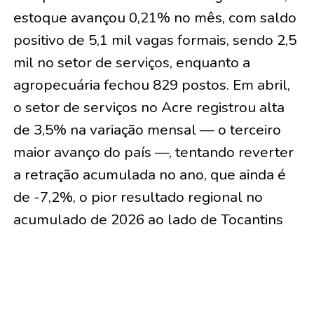
estoque avançou 0,21% no mês, com saldo
positivo de 5,1 mil vagas formais, sendo 2,5
mil no setor de serviços, enquanto a
agropecuária fechou 829 postos. Em abril,
o setor de serviços no Acre registrou alta
de 3,5% na variação mensal — o terceiro
maior avanço do país —, tentando reverter
a retração acumulada no ano, que ainda é
de -7,2%, o pior resultado regional no
acumulado de 2026 ao lado de Tocantins
(-4,6%) e Amazonas (-4,4%). Já o comércio
acriano registrou recuo de 2,7% em abril,
mas sustenta saldo positivo de 1,6% no
acumulado do ano.