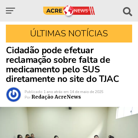
ÚLTIMAS NOTÍCIAS
Cidadão pode efetuar
reclamação sobre falta de
medicamento pelo SUS
diretamente no site do TJAC
Publicado
1 ano atrás
em
14 de maio de 2025
Redação AcreNews
Por