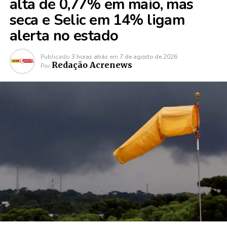
alta de 0,77% em maio, mas
seca e Selic em 14% ligam
alerta no estado
Publicado
3 horas atrás
em
7 de agosto de 2026
Redação Acrenews
Por