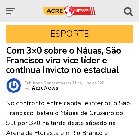
ESPORTE
Com 3×0 sobre o Náuas, São
Francisco vira vice líder e
continua invicto no estadual
Publicado
5 anos atrás
em
31 de julho de 2021
AcreNews
Por
No confronto entre capital e interior, o São
Francisco, bateu o Náuas de Cruzeiro do
Sul por 3×0 na tarde deste sábado na
Arena da Floresta em Rio Branco e