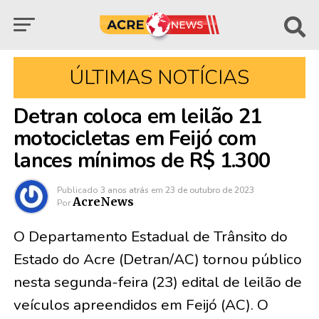
ÚLTIMAS NOTÍCIAS
Detran coloca em leilão 21
motocicletas em Feijó com
lances mínimos de R$ 1.300
Publicado
3 anos atrás
em
23 de outubro de 2023
AcreNews
Por
O Departamento Estadual de Trânsito do
Estado do Acre (Detran/AC) tornou público
nesta segunda-feira (23) edital de leilão de
veículos apreendidos em Feijó (AC). O