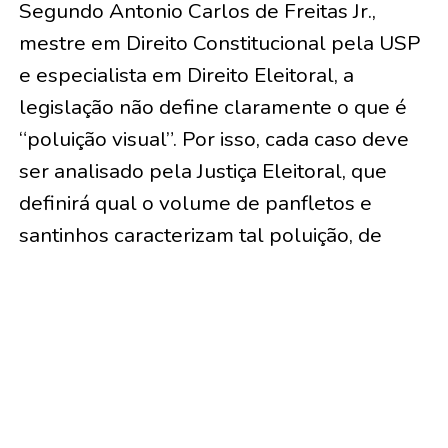
Segundo Antonio Carlos de Freitas Jr.,
mestre em Direito Constitucional pela USP
e especialista em Direito Eleitoral, a
legislação não define claramente o que é
“poluição visual”. Por isso, cada caso deve
ser analisado pela Justiça Eleitoral, que
definirá qual o volume de panfletos e
santinhos caracterizam tal poluição, de
modo a sancionar eventuais infratores.
“Um bom norte para essa definição é o
‘derrame’ de santinhos, já vedado pela
legislação, que é caracterizado pelo
‘cobrimento’ das vias públicas por este tipo
de material. Com essa base, pode se