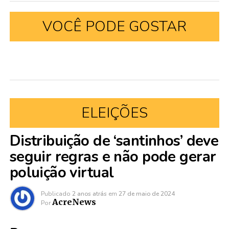
VOCÊ PODE GOSTAR
ELEIÇÕES
Distribuição de ‘santinhos’ deve
seguir regras e não pode gerar
poluição virtual
Publicado
2 anos atrás
em
27 de maio de 2024
AcreNews
Por