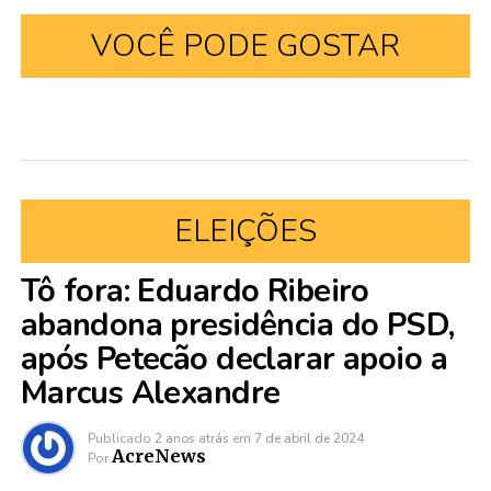
VOCÊ PODE GOSTAR
ELEIÇÕES
Tô fora: Eduardo Ribeiro
abandona presidência do PSD,
após Petecão declarar apoio a
Marcus Alexandre
Publicado
2 anos atrás
em
7 de abril de 2024
AcreNews
Por