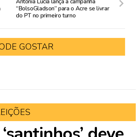
Antônia Lúcia lança a campanha
a
“BolsoGladson” para o Acre se livrar
do PT no primeiro turno
ODE GOSTAR
LEIÇÕES
 ‘santinhos’ deve