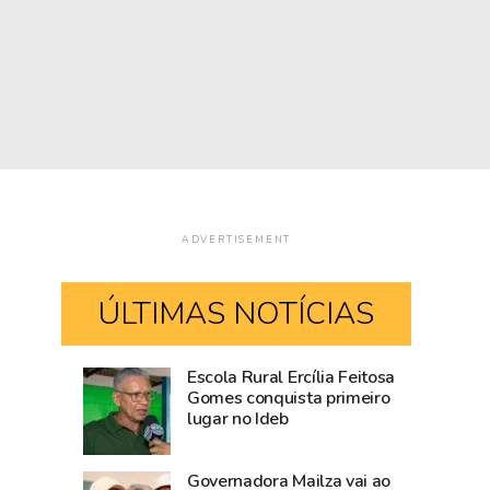
ADVERTISEMENT
ÚLTIMAS NOTÍCIAS
Escola Rural Ercília Feitosa
Após
Casamento
Gomes conquista primeiro
lugar no Ideb
articulação
coletivo
do
será
Estado,
realizado
Governadora Mailza vai ao