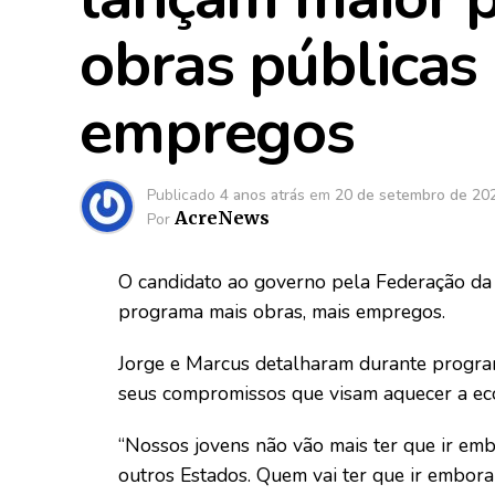
obras públicas
empregos
Publicado
4 anos atrás
em
20 de setembro de 20
AcreNews
Por
O candidato ao governo pela Federação da 
programa mais obras, mais empregos.
Jorge e Marcus detalharam durante programa
seus compromissos que visam aquecer a eco
“Nossos jovens não vão mais ter que ir emb
outros Estados. Quem vai ter que ir embor