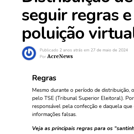
seguir regras 
poluição virtua
Publicado
2 anos atrás
em
27 de maio de 2024
AcreNews
Por
Regras
Mesmo durante o período de distribuição, 
pelo TSE (Tribunal Superior Eleitoral). Po
responsável pela confecção e daquela que 
informações falsas.
Veja as principais regras para os “santinh