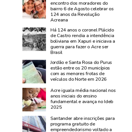
documentos
nesta
encontro dos moradores do
bairro 6 de Agosto celebrar os
históricos
sexta-
124 anos da Revolução
de
feira,
Acreana
Plácido
na
Há 124 anos o coronel Plácido
de
Expoacre
de Castro rendia a intendência
Castro
boliviana em Xapuri e iniciava a
são
guerra para fazer o Acre ser
resgatados
Brasil
em
Jordão e Santa Rosa do Purus
São
estão entre os 20 municípios
Gabriel,
com as menores frotas de
veículos do Norte em 2026
no
Rio
Acre iguala média nacional nos
Grande
anos iniciais do ensino
do
fundamental e avança no Ideb
2025
Sul
Santander abre inscrições para
programa gratuito de
empreendedorismo voltado a