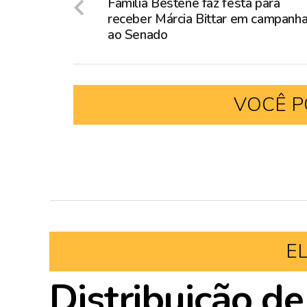
Família Bestene faz festa para
receber Márcia Bittar em campanh
ao Senado
VOCÊ P
E
Distribuição de