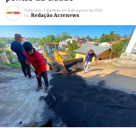
Publicado
1 dia atrás
em
8 de agosto de 2026
Redação Acrenews
Por