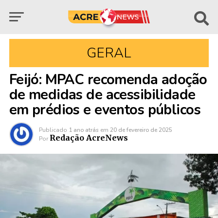
GERAL
Feijó: MPAC recomenda adoção
de medidas de acessibilidade
em prédios e eventos públicos
Publicado
1 ano atrás
em
20 de fevereiro de 2025
Redação AcreNews
Por