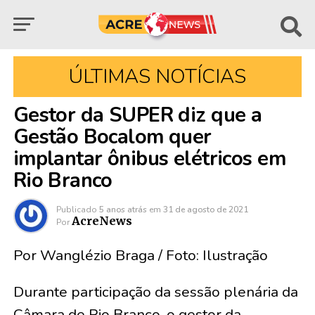
ÚLTIMAS NOTÍCIAS
Gestor da SUPER diz que a
Gestão Bocalom quer
implantar ônibus elétricos em
Rio Branco
Publicado
5 anos atrás
em
31 de agosto de 2021
AcreNews
Por
Por Wanglézio Braga / Foto: Ilustração
Durante participação da sessão plenária da
Câmara de Rio Branco, o gestor da