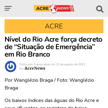
ACRE
Nível do Rio Acre força decreto
de “Situação de Emergência”
em Rio Branco
Publicado
5 anos atrás
em
31 de agosto de 2021
AcreNews
Por
Por Wanglézio Braga / Foto: Wanglézio
Braga
Os baixos índices das águas do Rio Acre e