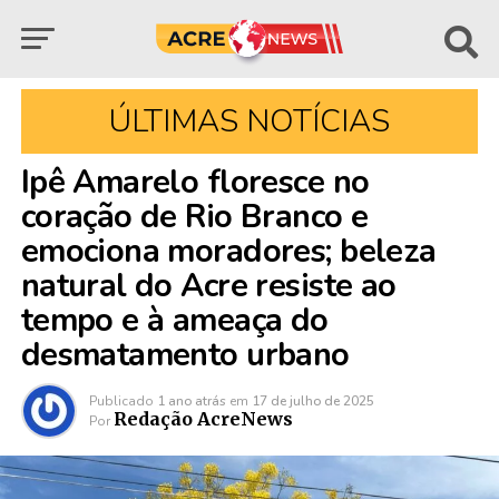
ÚLTIMAS NOTÍCIAS
Ipê Amarelo floresce no
coração de Rio Branco e
emociona moradores; beleza
natural do Acre resiste ao
tempo e à ameaça do
desmatamento urbano
Publicado
1 ano atrás
em
17 de julho de 2025
Redação AcreNews
Por