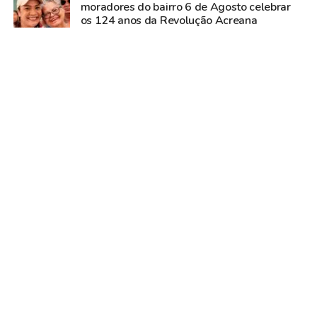
moradores do bairro 6 de Agosto celebrar
os 124 anos da Revolução Acreana
Há 124 anos o coronel Plácido de Castro
rendia a intendência boliviana em Xapuri e
iniciava a guerra para fazer o Acre ser Brasil
Jordão e Santa Rosa do Purus estão entre os
20 municípios com as menores frotas de
veículos do Norte em 2026
Acre iguala média nacional nos anos iniciais
do ensino fundamental e avança no Ideb
2025
Santander abre inscrições para programa
gratuito de empreendedorismo voltado a
universitários