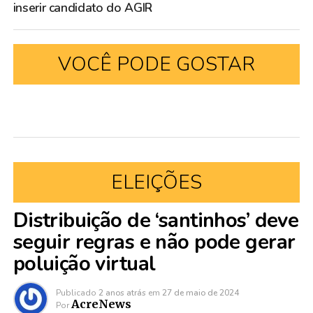
inserir candidato do AGIR
VOCÊ PODE GOSTAR
ELEIÇÕES
Distribuição de ‘santinhos’ deve
seguir regras e não pode gerar
poluição virtual
Publicado
2 anos atrás
em
27 de maio de 2024
AcreNews
Por