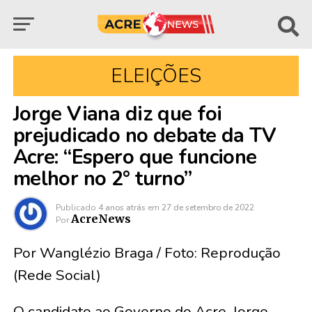
ELEIÇÕES
Jorge Viana diz que foi
prejudicado no debate da TV
Acre: “Espero que funcione
melhor no 2° turno”
Publicado
4 anos atrás
em
27 de setembro de 2022
AcreNews
Por
Por Wanglézio Braga / Foto: Reprodução
(Rede Social)
O candidato ao Governo do Acre, Jorge