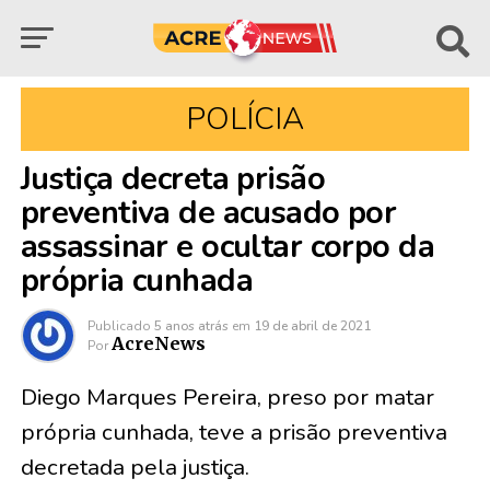
POLÍCIA
Justiça decreta prisão
preventiva de acusado por
assassinar e ocultar corpo da
própria cunhada
Publicado
5 anos atrás
em
19 de abril de 2021
AcreNews
Por
Diego Marques Pereira, preso por matar
própria cunhada, teve a prisão preventiva
decretada pela justiça.