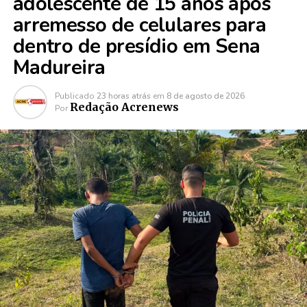
adolescente de 15 anos após
arremesso de celulares para
dentro de presídio em Sena
Madureira
Publicado
23 horas atrás
em
8 de agosto de 2026
Redação Acrenews
Por