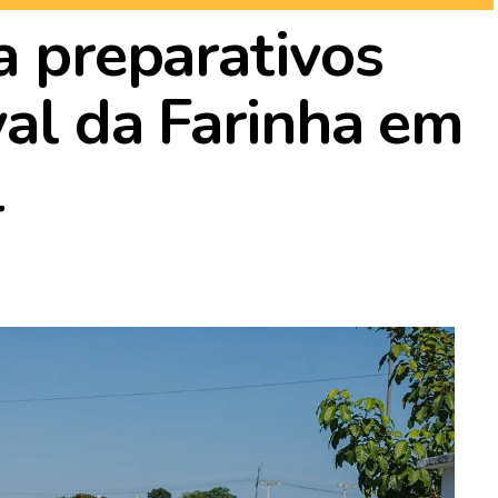
a preparativos
val da Farinha em
l