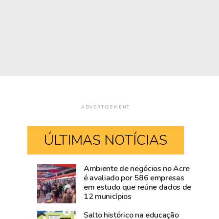
ADVERTISEMENT
ÚLTIMAS NOTÍCIAS
Ambiente de negócios no Acre
Super
Acre
é avaliado por 586 empresas
em estudo que reúne dados de
El
destinou
12 municípios
Niño
7,1%
ameaça
do
Salto histórico na educação