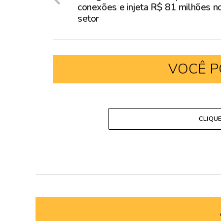
conexões e injeta R$ 81 milhões n
setor
VOCÊ P
CLIQU