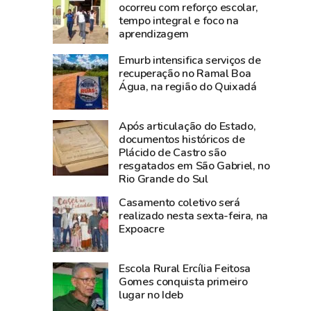
a
orçamento
ocorreu com reforço escolar,
tempo integral e foco na
Amazônia
a
aprendizagem
Ocidental:
investimentos
Acre
entre
Emurb intensifica serviços de
projeta
2019
recuperação no Ramal Boa
Água, na região do Quixadá
crescimento
e
de
2025,
4%
aponta
Após articulação do Estado,
do
levantamento
documentos históricos de
Plácido de Castro são
PIB
resgatados em São Gabriel, no
e
Rio Grande do Sul
liderou
Casamento coletivo será
empregos
realizado nesta sexta-feira, na
com
Expoacre
alta
de
Escola Rural Ercília Feitosa
0,77%
Gomes conquista primeiro
em
lugar no Ideb
maio,