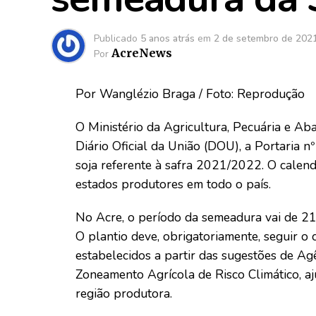
Publicado
5 anos atrás
em
2 de setembro de 202
AcreNews
Por
Por Wanglézio Braga / Foto: Reprodução
O Ministério da Agricultura, Pecuária e Ab
Diário Oficial da União (DOU), a Portaria 
soja referente à safra 2021/2022. O calend
estados produtores em todo o país.
No Acre, o período da semeadura vai de 2
O plantio deve, obrigatoriamente, seguir o
estabelecidos a partir das sugestões de Ag
Zoneamento Agrícola de Risco Climático, a
região produtora.