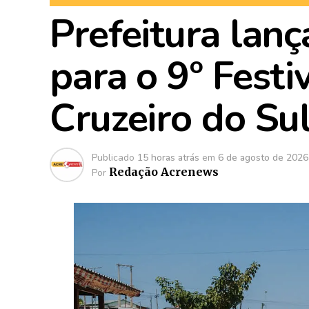
Prefeitura lanç
para o 9º Festi
Cruzeiro do Su
Publicado
15 horas atrás
em
6 de agosto de 2026
Redação Acrenews
Por