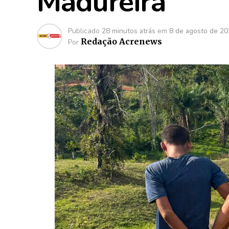
Madureira
Publicado
28 minutos atrás
em
8 de agosto de 2
Redação Acrenews
Por