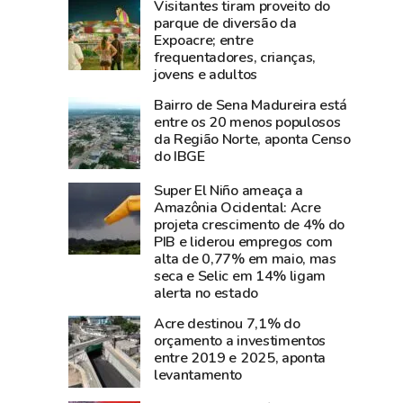
Visitantes tiram proveito do
aposta
e
parque de diversão da
em
diz
Expoacre; entre
Dia
que
frequentadores, crianças,
dos
show
jovens e adultos
Pais
da
Bairro de Sena Madureira está
aquecido
cantora
entre os 20 menos populosos
e
foi
da Região Norte, aponta Censo
do IBGE
66%
um
dos
dos
Super El Niño ameaça a
empresários
grandes
Amazônia Ocidental: Acre
esperam
sucesso
projeta crescimento de 4% do
PIB e liderou empregos com
aumento
da
alta de 0,77% em maio, mas
nas
Expoacre
seca e Selic em 14% ligam
vendas
2026
alerta no estado
Acre destinou 7,1% do
orçamento a investimentos
entre 2019 e 2025, aponta
levantamento