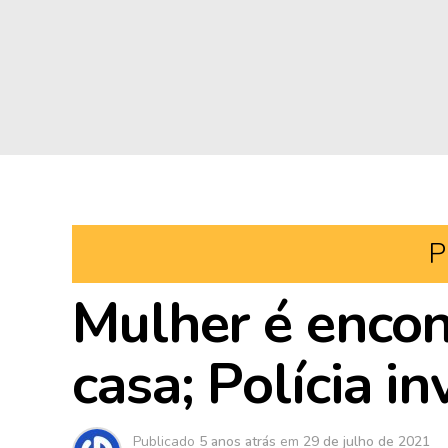
P
Mulher é enco
casa; Polícia i
Publicado
5 anos atrás
em
29 de julho de 2021