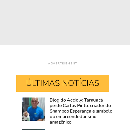
ADVERTISEMENT
ÚLTIMAS NOTÍCIAS
Blog do Accioly: Tarauacá
Comércio
Mailza
perde Carlos Pinto, criador do
Shampoo Esperança e símbolo
de
tieta
do empreendedorismo
Rio
Ana
amazônico
Branco
Castela