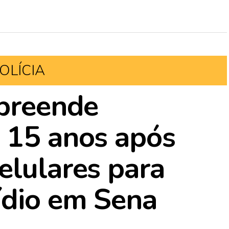
OLÍCIA
apreende
 15 anos após
elulares para
ídio em Sena