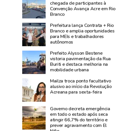
3,8
média
chegada de participantes à
Convenção Avança Acre em Rio
bilhões
nacional
Branco
e
e
lidera
Norte
Prefeitura lança Contrata + Rio
produção
registra
Branco e amplia oportunidades
para MEIs e trabalhadores
agropecuária
alta
autônomos
do
de
Acre
2,3%
Prefeito Alysson Bestene
na
vistoria pavimentação da Rua
Buriti e destaca melhoria na
atividade
mobilidade urbana
econômica
Mailza troca ponto facultativo
alusivo ao início da Revolução
Acreana para sexta-feira
Governo decreta emergência
em todo o estado após seca
atingir 66,7% do território e
prever agravamento com El