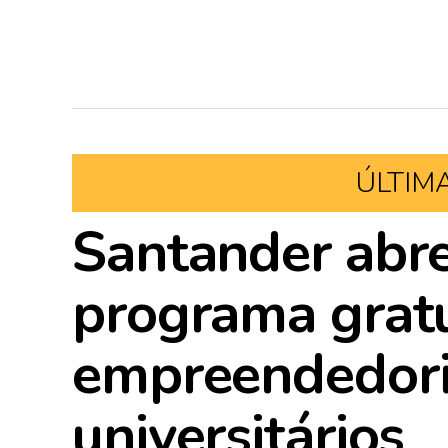
ÚLTIM
Santander abre
programa gratu
empreendedori
universitários