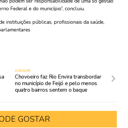
 não podem ser responsabilidade de uma só gestão
rno Federal e do município”, concluiu.
e instituições públicas, profissionais da saúde,
 parlamentares
A SEGUIR
sa
Chovoeiro faz Rio Envira transbordar
no município de Feijó e pelo menos
quatro bairros sentem o baque
ODE GOSTAR