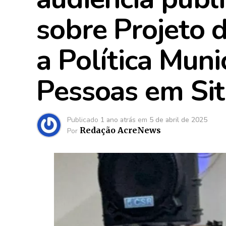
sobre Projeto d
a Política Muni
Pessoas em Si
Publicado
1 ano atrás
em
5 de abril de 2025
Redação AcreNews
Por