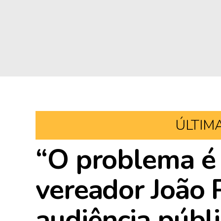
ÚLTIM
“O problema é 
vereador João 
audiência públ