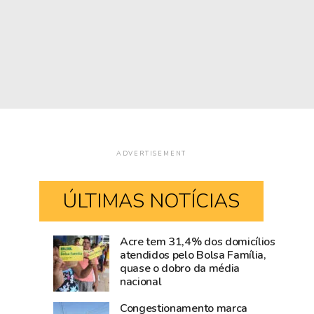
ADVERTISEMENT
ÚLTIMAS NOTÍCIAS
Acre tem 31,4% dos domicílios
Rio
Amazônia
atendidos pelo Bolsa Família,
quase o dobro da média
Branco
cresce
nacional
movimenta
acima
R$
da
Congestionamento marca