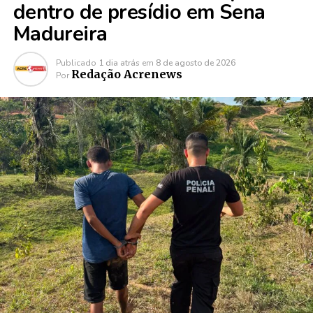
dentro de presídio em Sena
Madureira
Publicado
1 dia atrás
em
8 de agosto de 2026
Redação Acrenews
Por