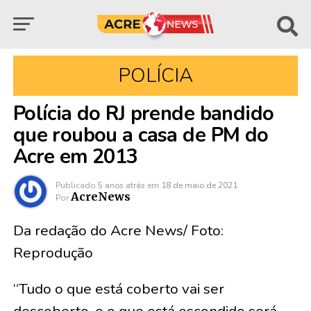
POLÍCIA
Polícia do RJ prende bandido
que roubou a casa de PM do
Acre em 2013
Publicado
5 anos atrás
em
18 de maio de 2021
AcreNews
Por
Da redação do Acre News/ Foto:
Reprodução
“Tudo o que está coberto vai ser