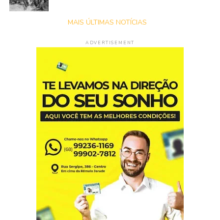
enquanto Rogério da Silva Mendonça
recebeu pena de sete anos e seis meses
de prisão. Ambos permanecem
custodiados na Penitenciária Federal de
Catanduvas, no Paraná.
A juíza Madja Moura esclareceu que a ação
penal analisou exclusivamente os fatos
relacionados ao apoio prestado aos
fugitivos no Pará, onde eles permaneceram
escondidos antes da prisão. Segundo a
magistrada, o processo não trata da
organização da fuga da Penitenciária
Federal de Mossoró nem de eventual
participação de organização criminosa no