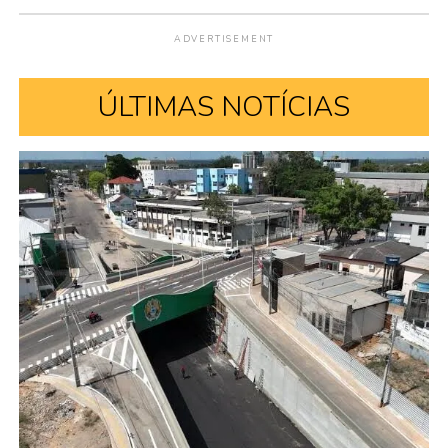
POLÍCIA
Justiça Federal condena seis
acusados por apoio logístico a
fugitivos da Penitenciária
Federal de Mossoró
Publicado
13 horas atrás
em
6 de agosto de 2026
Redação Acrenews
Por