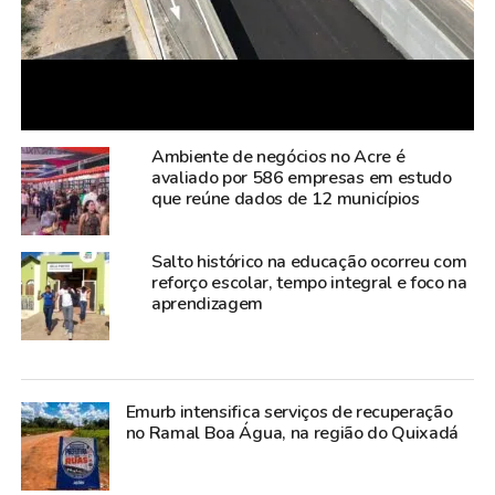
A Justiça Federal do Rio Grande do Norte
condenou seis pessoas na ação penal que
investigou o apoio prestado aos dois
detentos que fugiram da Penitenciária
Federal de Mossoró, em fevereiro de 2024,
e foram recapturados 50 dias depois no
estado do Pará. A decisão foi proferida pela
juíza federal Madja Moura, da 8ª Vara
Federal em Mossoró.