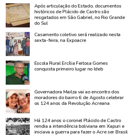
Foram condenados os fugitivos Deibson
Cabral Nascimento e Rogério da Silva
Mendonça, além de Eliezer Bruno Pacheco
dos Santos, Ítalo Santos Sena, Juarez
Pereira Feitoza e Jeferson Magno Favacho,
apontados pela investigação como
responsáveis por oferecer apoio logístico,
transporte e ocultação da dupla durante o
período em que permaneceram foragidos.
Os quatro foram presos no Pará durante a
operação que resultou na captura dos
detentos. Na sentença, Deibson Cabral foi
condenado a cinco anos de reclusão,