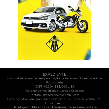
planejamento da evasão ou nos dias
seguintes ao escape.
Dupla acumula mais de 80 processos
Rogério da Silva Mendonça, de 35 anos, e
Deibson Cabral Nascimento, de 33 anos,
conhecido como “Tatu” ou “Deisinho”, foram
transferidos do Acre para o Rio Grande do
Norte antes da fuga e acumulam mais de
80 processos no Tribunal de Justiça do
Acre.
Rogério responde a mais de 50 processos,
incluindo ações por homicídio e roubo, e