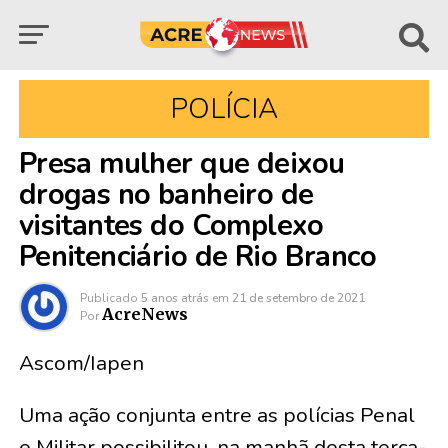
POLÍCIA
Presa mulher que deixou
drogas no banheiro de
visitantes do Complexo
Penitenciário de Rio Branco
Publicado
5 anos atrás
em
21 de setembro de 2021
AcreNews
Por
Ascom/Iapen
Uma ação conjunta entre as polícias Penal
e Militar possibilitou, na manhã desta terça-