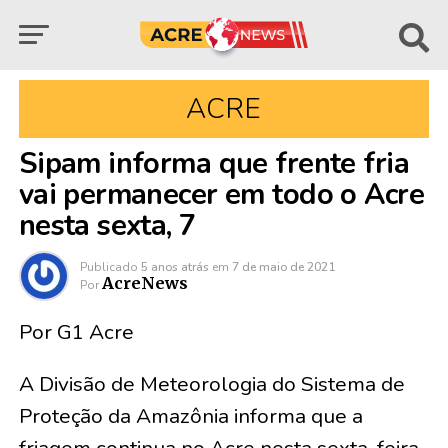
ACRE
Sipam informa que frente fria
vai permanecer em todo o Acre
nesta sexta, 7
Publicado
5 anos atrás
em
7 de maio de 2021
AcreNews
Por
Por G1 Acre
A Divisão de Meteorologia do Sistema de
Proteção da Amazônia informa que a