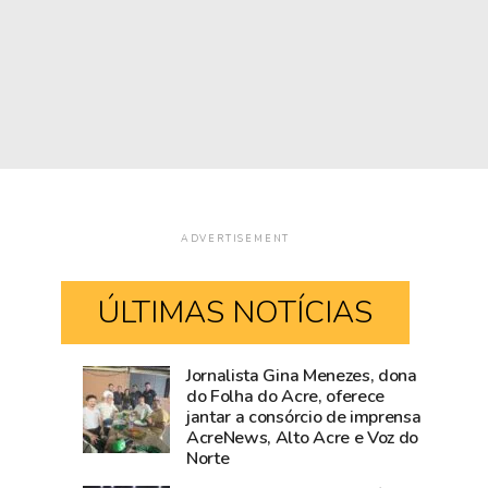
ADVERTISEMENT
ÚLTIMAS NOTÍCIAS
Jornalista Gina Menezes, dona
Acre
Fiscalização
do Folha do Acre, oferece
jantar a consórcio de imprensa
fica
da
AcreNews, Alto Acre e Voz do
sem
Prefeitura
Norte
190,
de