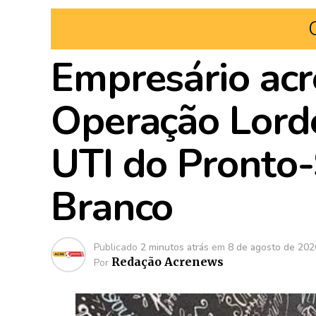
Empresário acr
Operação Lord
UTI do Pronto-
Branco
Publicado
2 minutos atrás
em
8 de agosto de 202
Redação Acrenews
Por