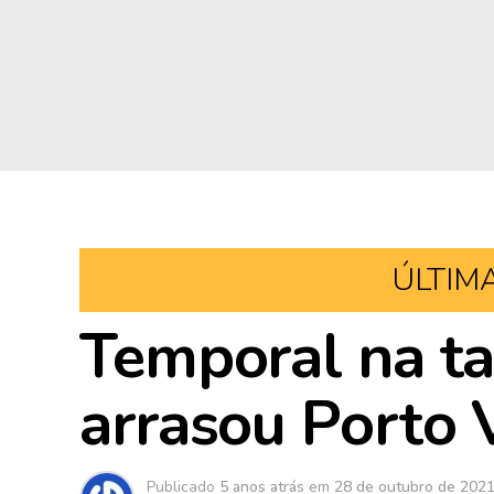
ÚLTIM
Temporal na ta
arrasou Porto 
Publicado
5 anos atrás
em
28 de outubro de 202