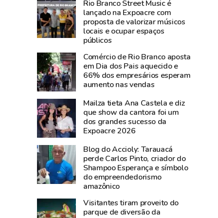
Rio Branco Street Music é
193
Rio
lançado na Expoacre com
e
Branco
proposta de valorizar músicos
181
acompanha
locais e ocupar espaços
neste
animais
públicos
sábado
todos
Comércio de Rio Branco aposta
por
os
em Dia dos Pais aquecido e
instabilidade
dias
66% dos empresários esperam
aumento nas vendas
técnica
e
usa
Mailza tieta Ana Castela e diz
drones
que show da cantora foi um
na
dos grandes sucesso da
Expoacre 2026
Expoacre
Blog do Accioly: Tarauacá
perde Carlos Pinto, criador do
Shampoo Esperança e símbolo
do empreendedorismo
amazônico
Visitantes tiram proveito do
parque de diversão da