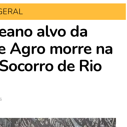
GERAL
eano alvo da
e Agro morre na
Socorro de Rio
6