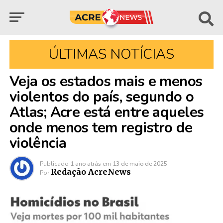
ÚLTIMAS NOTÍCIAS
Veja os estados mais e menos
violentos do país, segundo o
Atlas; Acre está entre aqueles
onde menos tem registro de
violência
Publicado
1 ano atrás
em
13 de maio de 2025
Redação AcreNews
Por