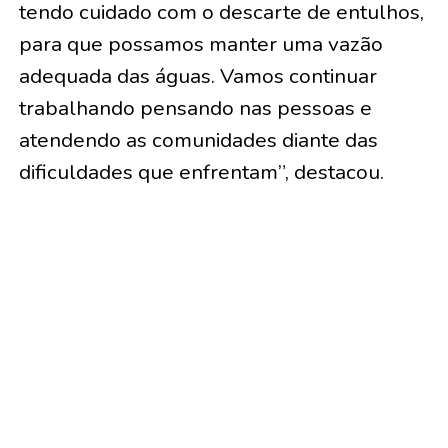
tendo cuidado com o descarte de entulhos,
para que possamos manter uma vazão
adequada das águas. Vamos continuar
trabalhando pensando nas pessoas e
atendendo as comunidades diante das
dificuldades que enfrentam”, destacou.
*Trabalho realizado após período de
enxurradas*
A obra faz parte das ações adotadas pelo
Município após os episódios de enxurradas
registrados durante o período chuvoso,
quando diversas famílias precisaram do
apoio do poder público.