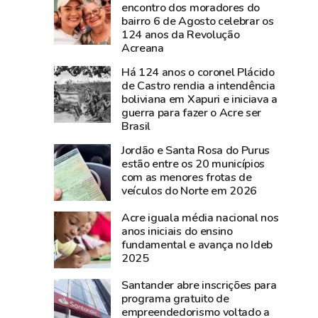
documentos
nesta
encontro dos moradores do
bairro 6 de Agosto celebrar os
históricos
sexta-
124 anos da Revolução
de
feira,
Acreana
Plácido
na
Há 124 anos o coronel Plácido
de
Expoacre
de Castro rendia a intendência
Castro
boliviana em Xapuri e iniciava a
são
guerra para fazer o Acre ser
resgatados
Brasil
em
Jordão e Santa Rosa do Purus
São
estão entre os 20 municípios
Gabriel,
com as menores frotas de
veículos do Norte em 2026
no
Rio
Acre iguala média nacional nos
Grande
anos iniciais do ensino
do
fundamental e avança no Ideb
2025
Sul
Santander abre inscrições para
programa gratuito de
empreendedorismo voltado a