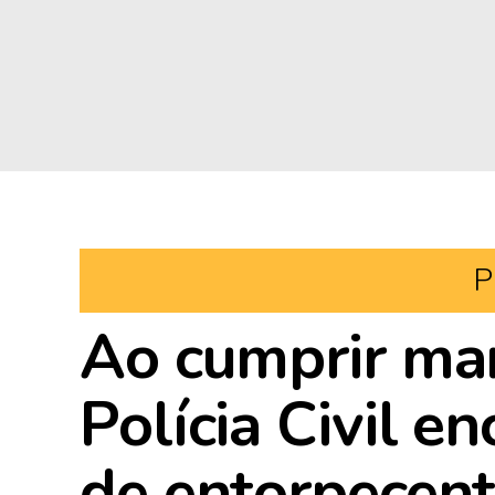
P
Ao cumprir man
Polícia Civil e
de entorpecent