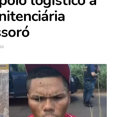
oio logístico a
nitenciária
ssoró
026