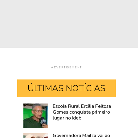
ADVERTISEMENT
ÚLTIMAS NOTÍCIAS
Escola Rural Ercília Feitosa
Após
Casamento
Gomes conquista primeiro
lugar no Ideb
articulação
coletivo
do
será
Estado,
realizado
Governadora Mailza vai ao