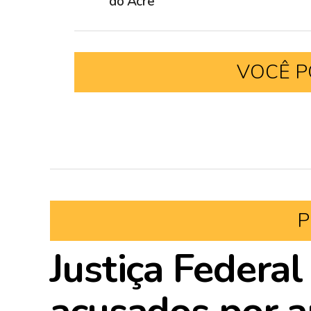
do Acre
VOCÊ P
P
Justiça Federal