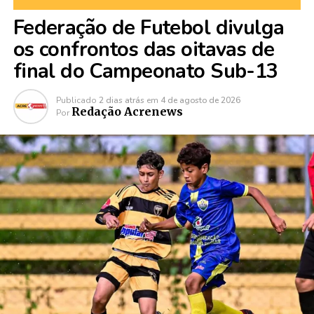
Federação de Futebol divulga
os confrontos das oitavas de
final do Campeonato Sub-13
Publicado
2 dias atrás
em
4 de agosto de 2026
Redação Acrenews
Por