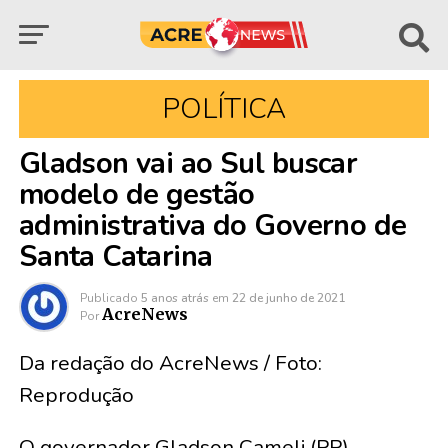
POLÍTICA
Gladson vai ao Sul buscar
modelo de gestão
administrativa do Governo de
Santa Catarina
Publicado
5 anos atrás
em
22 de junho de 2021
AcreNews
Por
Da redação do AcreNews / Foto:
Reprodução
O governador Gladson Cameli (PP)