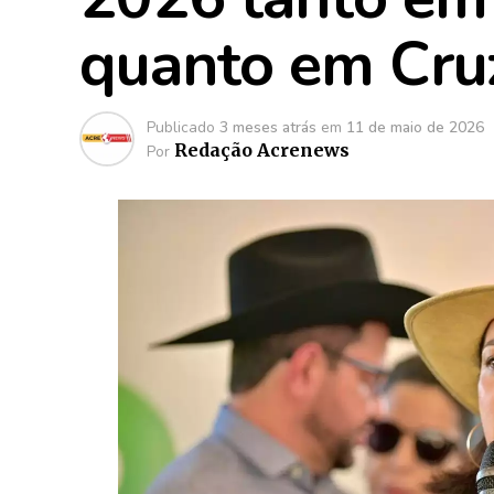
quanto em Cru
Publicado
3 meses atrás
em
11 de maio de 2026
Redação Acrenews
Por