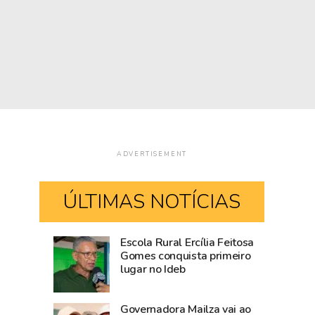
ADVERTISEMENT
ÚLTIMAS NOTÍCIAS
Escola Rural Ercília Feitosa
Após
Casamento
Gomes conquista primeiro
lugar no Ideb
articulação
coletivo
do
será
Estado,
realizado
Governadora Mailza vai ao