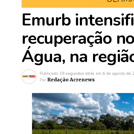
Emurb intensifi
recuperação n
Água, na regiã
Publicado
19 segundos atrás
em
6 de agosto de 
Redação Acrenews
Por