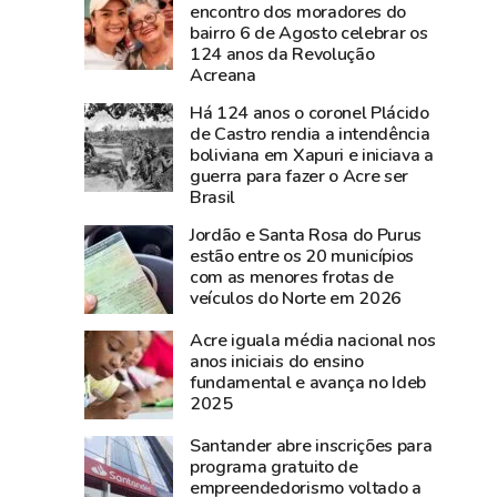
documentos
nesta
encontro dos moradores do
bairro 6 de Agosto celebrar os
históricos
sexta-
124 anos da Revolução
de
feira,
Acreana
Plácido
na
Há 124 anos o coronel Plácido
de
Expoacre
de Castro rendia a intendência
Castro
boliviana em Xapuri e iniciava a
são
guerra para fazer o Acre ser
resgatados
Brasil
em
Jordão e Santa Rosa do Purus
São
estão entre os 20 municípios
Gabriel,
com as menores frotas de
veículos do Norte em 2026
no
Rio
Acre iguala média nacional nos
Grande
anos iniciais do ensino
do
fundamental e avança no Ideb
2025
Sul
Santander abre inscrições para
programa gratuito de
empreendedorismo voltado a