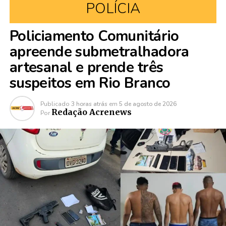
POLÍCIA
Policiamento Comunitário
apreende submetralhadora
artesanal e prende três
suspeitos em Rio Branco
Publicado
3 horas atrás
em
5 de agosto de 2026
Redação Acrenews
Por