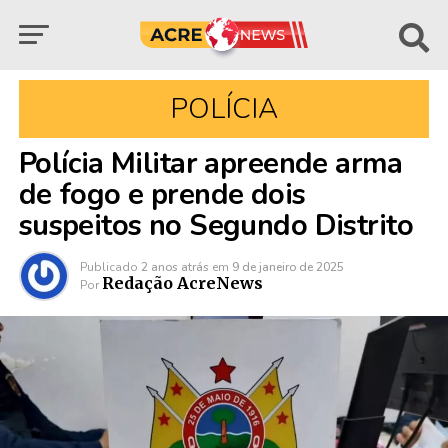
POLÍCIA
Polícia Militar apreende arma
de fogo e prende dois
suspeitos no Segundo Distrito
Publicado
2 anos atrás
em
9 de janeiro de 2025
Redação AcreNews
Por