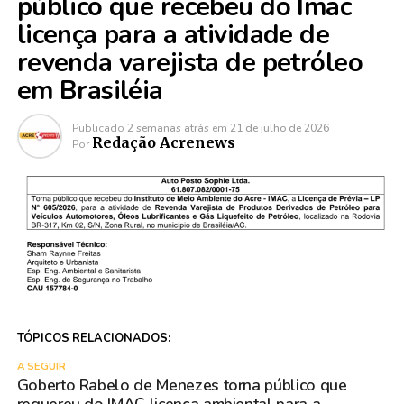
público que recebeu do Imac
licença para a atividade de
revenda varejista de petróleo
em Brasiléia
Publicado
2 semanas atrás
em
21 de julho de 2026
Redação Acrenews
Por
TÓPICOS RELACIONADOS:
A SEGUIR
Goberto Rabelo de Menezes torna público que