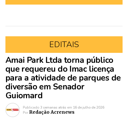
EDITAIS
Amai Park Ltda torna público
que requereu do Imac licença
para a atividade de parques de
diversão em Senador
Guiomard
Publicado
3 semanas atrás
em
16 de julho de 2026
Redação Acrenews
Por