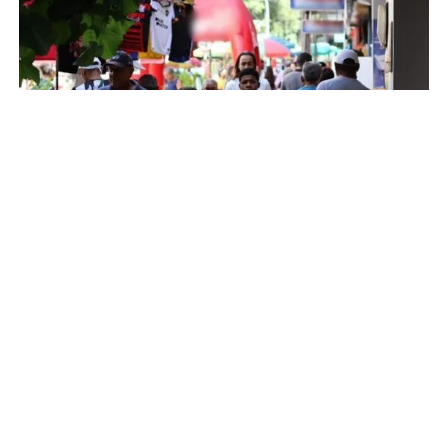
Mailza tieta Ana Castela e diz que show
da cantora foi um dos grandes sucesso
da Expoacre 2026
Blog do Accioly: Tarauacá perde Carlos
Pinto, criador do Shampoo Esperança e
símbolo do empreendedorismo
amazônico