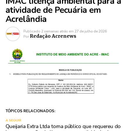
IMAC licença ambiental para a
atividade de Pecuária em
Acrelândia
Publicado
2 semanas atrás
em
27 de julho de 2026
Redação Acrenews
Por
TÓPICOS RELACIONADOS:
A SEGUIR
Queijaria Extra Ltda torna público que requereu do