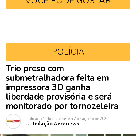
VOCÊ PODE GOSTAR
POLÍCIA
Trio preso com
submetralhadora feita em
impressora 3D ganha
liberdade provisória e será
monitorado por tornozeleira
Publicado
11 horas atrás
em
7 de agosto de 2026
Redação Acrenews
Por