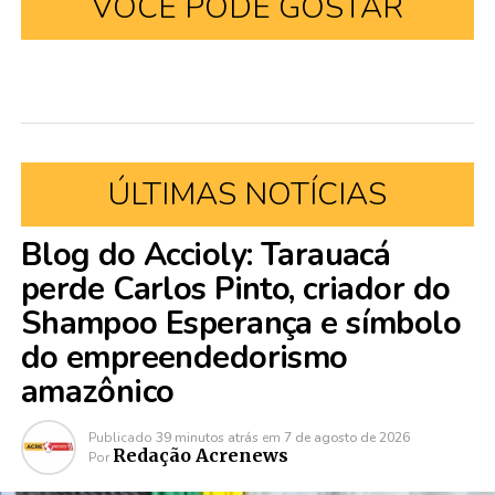
VOCÊ PODE GOSTAR
ÚLTIMAS NOTÍCIAS
Blog do Accioly: Tarauacá
perde Carlos Pinto, criador do
Shampoo Esperança e símbolo
do empreendedorismo
amazônico
Publicado
39 minutos atrás
em
7 de agosto de 2026
Redação Acrenews
Por