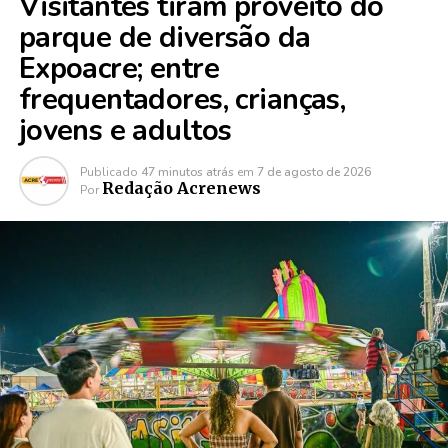
Visitantes tiram proveito do
parque de diversão da
Expoacre; entre
frequentadores, crianças,
jovens e adultos
Publicado
47 minutos atrás
em
7 de agosto de 2026
Redação Acrenews
Por