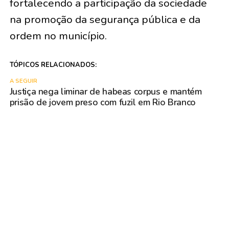
fortalecendo a participação da sociedade
na promoção da segurança pública e da
ordem no município.
TÓPICOS RELACIONADOS:
A SEGUIR
Justiça nega liminar de habeas corpus e mantém
prisão de jovem preso com fuzil em Rio Branco
NÃO PERCA
Polícia Federal apreende R$ 2 milhões em
investigação de lavagem de capitais em Porto
Velho/RO
VOCÊ PODE GOSTAR