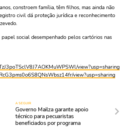
 anos, constroem família, têm filhos, mas ainda não
gistro civil dá proteção jurídica e reconhecimento
Azevedo.
 papel social desempenhado pelos cartórios nas
GH6VTzJ3poTSclV8J7AOKMuWPSWl/view?usp=sharing
PxZeRcG3pms0o6S8QNsWbsz14fr/view?usp=sharing
A SEGUIR
Governo Mailza garante apoio
técnico para pecuaristas
beneficiados por programa