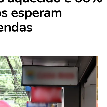
os esperam
endas