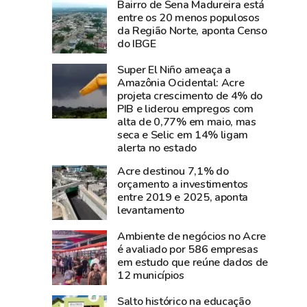
Bairro de Sena Madureira está
e
perde
entre os 20 menos populosos
diz
Carlos
da Região Norte, aponta Censo
que
Pinto,
do IBGE
show
criador
Super El Niño ameaça a
da
do
Amazônia Ocidental: Acre
cantora
Shampoo
projeta crescimento de 4% do
foi
Esperança
PIB e liderou empregos com
um
e
alta de 0,77% em maio, mas
seca e Selic em 14% ligam
dos
símbolo
alerta no estado
grandes
do
sucesso
empreendedorismo
Acre destinou 7,1% do
orçamento a investimentos
da
amazônico
entre 2019 e 2025, aponta
Expoacre
levantamento
2026
Ambiente de negócios no Acre
é avaliado por 586 empresas
em estudo que reúne dados de
12 municípios
Salto histórico na educação