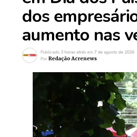
dos empresári
aumento nas v
Publicado
3 horas atrás
em
7 de agosto de 2026
Redação Acrenews
Por