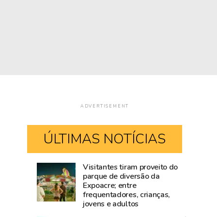
ADVERTISEMENT
ÚLTIMAS NOTÍCIAS
Visitantes tiram proveito do
Mailza
Blog
parque de diversão da
Expoacre; entre
tieta
do
frequentadores, crianças,
Ana
Accioly:
jovens e adultos
Castela
Tarauacá