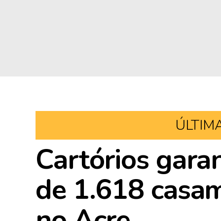
ÚLTIM
Cartórios garan
de 1.618 casam
no Acre