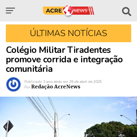
ÚLTIMAS NOTÍCIAS
Colégio Militar Tiradentes
promove corrida e integração
comunitária
Publicado
1 ano atrás
em
26 de abril de 2025
Redação AcreNews
Por