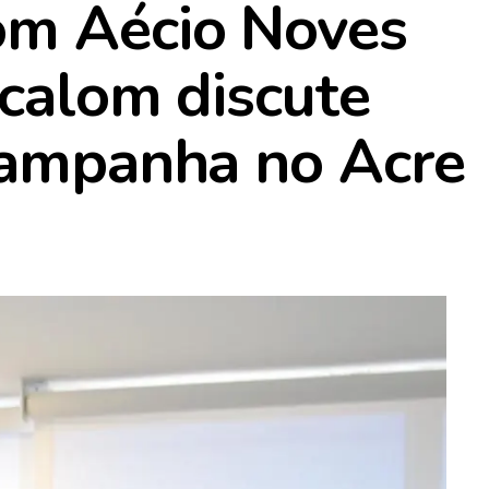
om Aécio Noves
ocalom discute
campanha no Acre