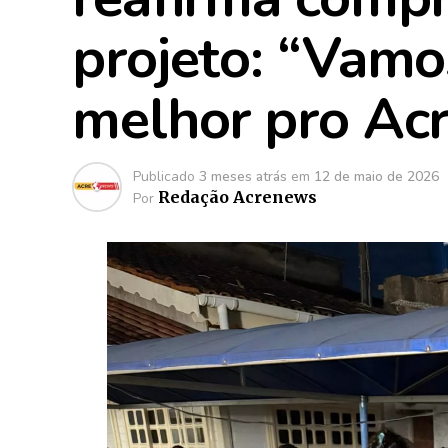
projeto: “Vamo
melhor pro Acr
Publicado
3 meses atrás
em
12 de maio de 2026
Redação Acrenews
Por