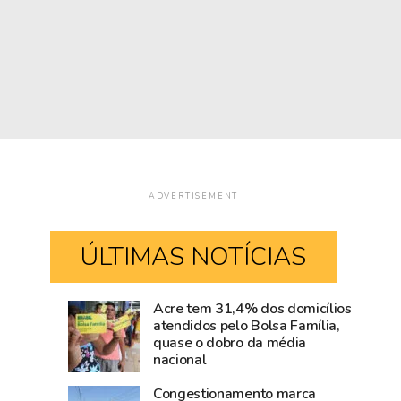
ADVERTISEMENT
ÚLTIMAS NOTÍCIAS
Acre tem 31,4% dos domicílios
Rio
Amazônia
atendidos pelo Bolsa Família,
quase o dobro da média
Branco
cresce
nacional
movimenta
acima
R$
da
Congestionamento marca