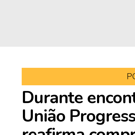
P
Durante encon
União Progress
reafirma comp