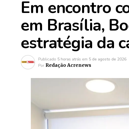
Em encontro c
em Brasília, B
estratégia da 
Publicado
5 horas atrás
em
5 de agosto de 2026
Redação Acrenews
Por