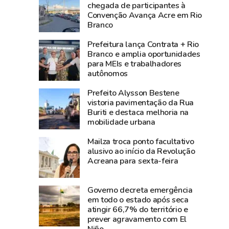
3,8
média
chegada de participantes à
Convenção Avança Acre em Rio
bilhões
nacional
Branco
e
e
lidera
Norte
Prefeitura lança Contrata + Rio
produção
registra
Branco e amplia oportunidades
para MEIs e trabalhadores
agropecuária
alta
autônomos
do
de
Acre
2,3%
Prefeito Alysson Bestene
na
vistoria pavimentação da Rua
Buriti e destaca melhoria na
atividade
mobilidade urbana
econômica
Mailza troca ponto facultativo
alusivo ao início da Revolução
Acreana para sexta-feira
Governo decreta emergência
em todo o estado após seca
atingir 66,7% do território e
prever agravamento com El