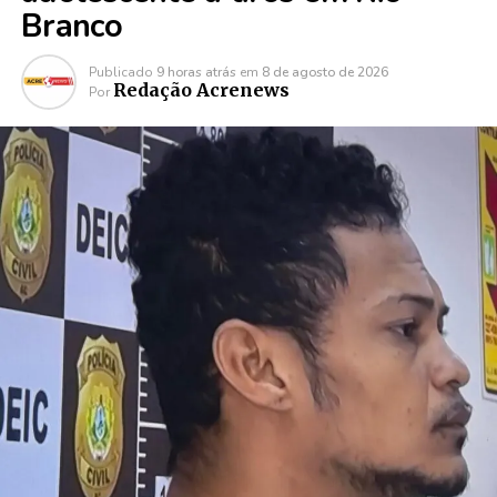
Branco
Publicado
9 horas atrás
em
8 de agosto de 2026
Redação Acrenews
Por