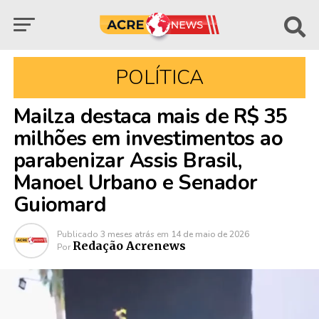
POLÍTICA
Mailza destaca mais de R$ 35
milhões em investimentos ao
parabenizar Assis Brasil,
Manoel Urbano e Senador
Guiomard
Publicado
3 meses atrás
em
14 de maio de 2026
Redação Acrenews
Por