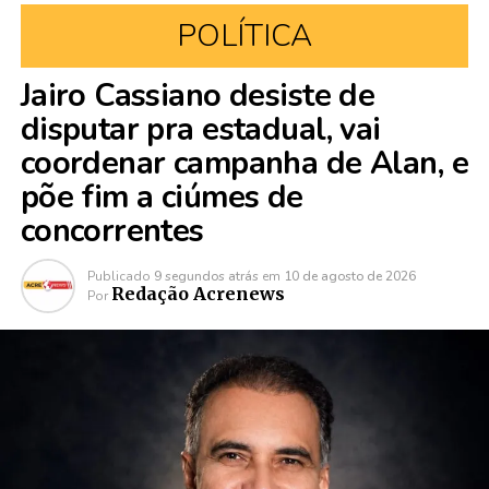
POLÍTICA
Jairo Cassiano desiste de
disputar pra estadual, vai
coordenar campanha de Alan, e
põe fim a ciúmes de
concorrentes
Publicado
9 segundos atrás
em
10 de agosto de 2026
Redação Acrenews
Por