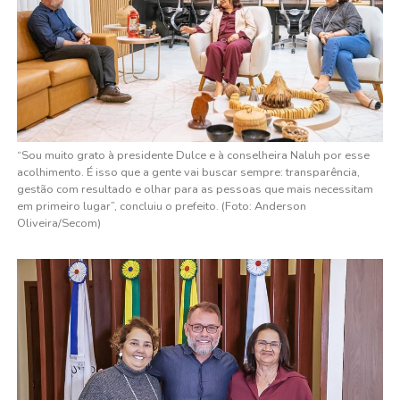
“Sou muito grato à presidente Dulce e à conselheira Naluh por esse
acolhimento. É isso que a gente vai buscar sempre: transparência,
gestão com resultado e olhar para as pessoas que mais necessitam
em primeiro lugar”, concluiu o prefeito. (Foto: Anderson
Oliveira/Secom)