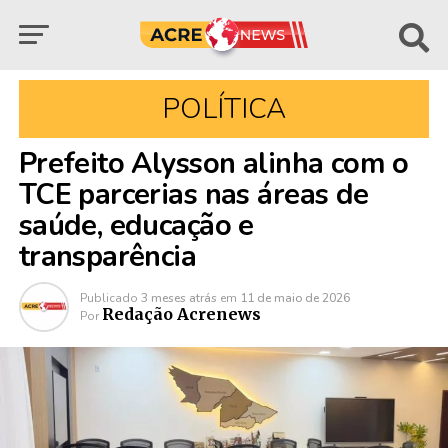
POLÍTICA
Prefeito Alysson alinha com o
TCE parcerias nas áreas de
saúde, educação e
transparência
Publicado
3 meses atrás
em
11 de maio de 2026
Redação Acrenews
Por