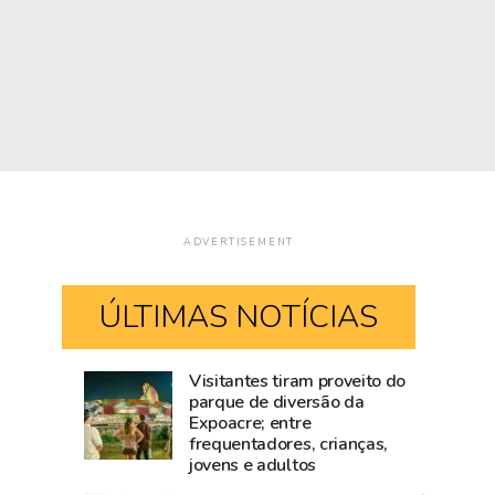
ADVERTISEMENT
ÚLTIMAS NOTÍCIAS
Visitantes tiram proveito do
Mailza
Blog
parque de diversão da
Expoacre; entre
tieta
do
frequentadores, crianças,
Ana
Accioly:
jovens e adultos
Castela
Tarauacá