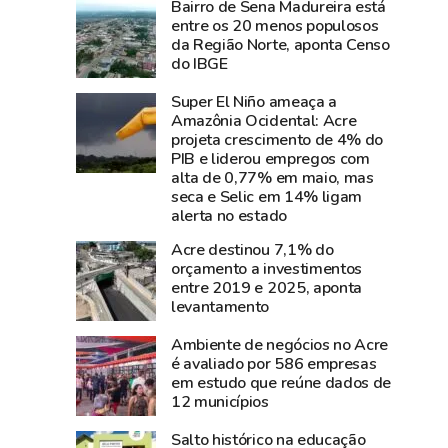
Bairro de Sena Madureira está
e
perde
entre os 20 menos populosos
diz
Carlos
da Região Norte, aponta Censo
que
Pinto,
do IBGE
show
criador
Super El Niño ameaça a
da
do
Amazônia Ocidental: Acre
cantora
Shampoo
projeta crescimento de 4% do
foi
Esperança
PIB e liderou empregos com
um
e
alta de 0,77% em maio, mas
seca e Selic em 14% ligam
dos
símbolo
alerta no estado
grandes
do
sucesso
empreendedorismo
Acre destinou 7,1% do
orçamento a investimentos
da
amazônico
entre 2019 e 2025, aponta
Expoacre
levantamento
2026
Ambiente de negócios no Acre
é avaliado por 586 empresas
em estudo que reúne dados de
12 municípios
Salto histórico na educação