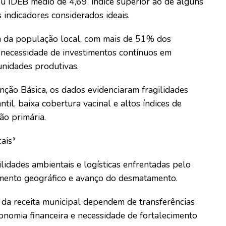
u IDEB médio de 4,69, índice superior ao de alguns
 indicadores considerados ideais.
em da população local, com mais de 51% dos
 necessidade de investimentos contínuos em
unidades produtivas.
nção Básica, os dados evidenciaram fragilidades
til, baixa cobertura vacinal e altos índices de
ão primária.
cais*
dades ambientais e logísticas enfrentadas pelo
lamento geográfico e avanço do desmatamento.
 da receita municipal dependem de transferências
onomia financeira e necessidade de fortalecimento