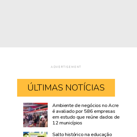
ADVERTISEMENT
ÚLTIMAS NOTÍCIAS
Ambiente de negócios no Acre
Super
Acre
é avaliado por 586 empresas
em estudo que reúne dados de
El
destinou
12 municípios
Niño
7,1%
ameaça
do
Salto histórico na educação