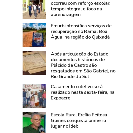
a
orçamento
ocorreu com reforço escolar,
tempo integral e foco na
Amazônia
a
aprendizagem
Ocidental:
investimentos
Acre
entre
Emurb intensifica serviços de
projeta
2019
recuperação no Ramal Boa
Água, na região do Quixadá
crescimento
e
de
2025,
4%
aponta
Após articulação do Estado,
do
levantamento
documentos históricos de
Plácido de Castro são
PIB
resgatados em São Gabriel, no
e
Rio Grande do Sul
liderou
Casamento coletivo será
empregos
realizado nesta sexta-feira, na
com
Expoacre
alta
de
Escola Rural Ercília Feitosa
0,77%
Gomes conquista primeiro
em
lugar no Ideb
maio,