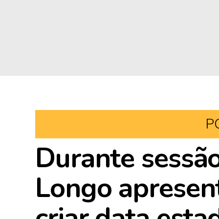
P
Durante sessão
Longo apresent
criar data est