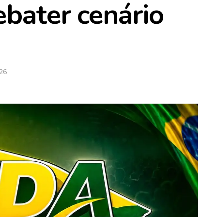
ebater cenário
026