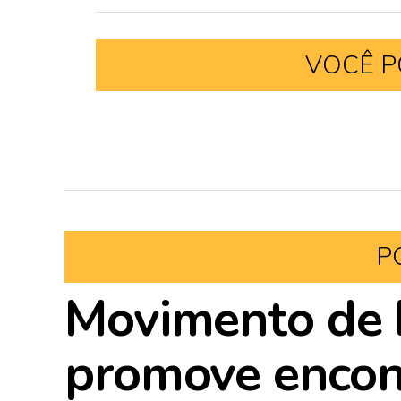
VOCÊ P
P
Movimento de D
promove encont