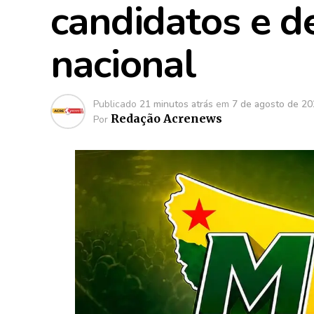
candidatos e d
nacional
Publicado
21 minutos atrás
em
7 de agosto de 2
Redação Acrenews
Por