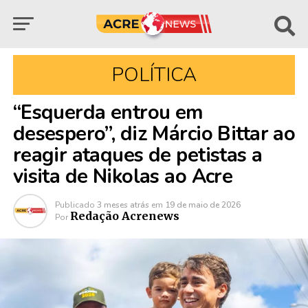
POLÍTICA
“Esquerda entrou em
desespero”, diz Márcio Bittar ao
reagir ataques de petistas a
visita de Nikolas ao Acre
Publicado
3 meses atrás
em
19 de maio de 2026
Redação Acrenews
Por